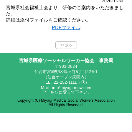
2026/01/30
宮城県社会福祉士会より、研修のご案内をいただきまし
た。
詳細は添付ファイルをご確認ください。
PDFファイル
<< 戻る
宮城県医療ソーシャルワーカー協会 事務局
〒983-0824
仙台市宮城野区鶴ヶ谷5丁目22番1
（仙台オープン病院内）
TEL : 22-252-1111（代）
Mail : info*miyagi-msw.com
「*」を@に変えて下さい。
Copyright (C) Miyagi Medical Social Workers Association
All Rights Reserved.